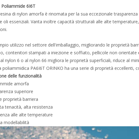
Poliammide 6I6T
esina di nylon amorfa è rinomata per la sua eccezionale trasparenza e
 e oli essenziali. Vanta inoltre capacità strutturali alle alte tempera
oni.
pio utilizzo nel settore dell'imballaggio, migliorando le proprietà barr
o, contenitori stampati a iniezione e soffiato, pellicole non orientate e
l nylon 6 o al nylon 66 migliora le proprietà superficiali, riduce al mini
a poliammidica PA6I6T ORINKO ha una serie di proprietà eccellenti, 
one delle funzionalità
ammide amorfa
arenza superiore
 proprietà barriera
ta tenacità, alta resistenza
tenza alle alte temperature
a modellabilità