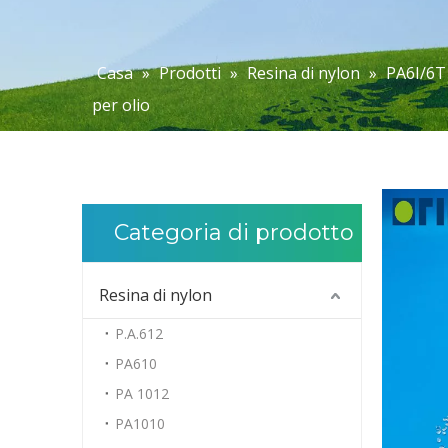
Casa
»
Prodotti
»
Resina di nylon
»
PA6I/6T
per olio
Categoria di prodotto
Resina di nylon
P.A.612
PA610
PA 1012
PA1010