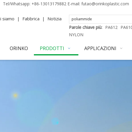
Tel/Whatsapp:
+86-13013179882
E-mail:
futao@orinkoplastic.com
i siamo
|
Fabbrica
|
Notizia
Parole chiave più:
PA612
PA61
NYLON
ORINKO
PRODOTTI
APPLICAZIONI