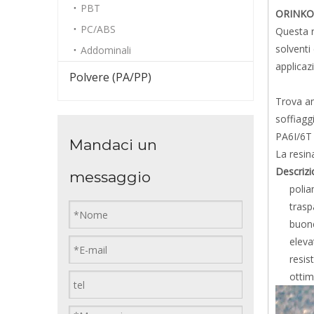
PBT
ORINKO 
PC/ABS
Questa r
solventi
Addominali
applicazi
Polvere (PA/PP)
Trova am
soffiaggi
PA6I/6T a
Mandaci un
La resin
Descrizi
messaggio
poli
trasp
buone
eleva
resis
ottim