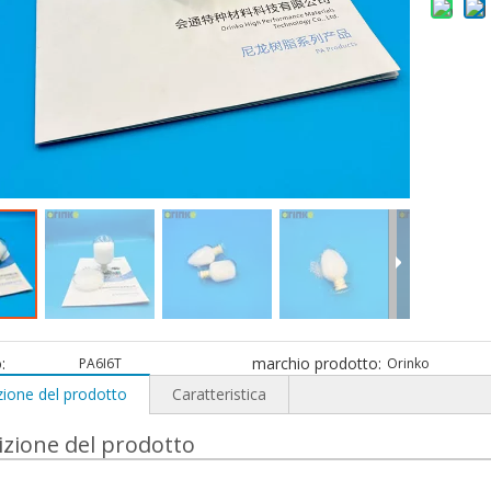
:
marchio prodotto:
PA6I6T
Orinko
zione del prodotto
Caratteristica
izione del prodotto