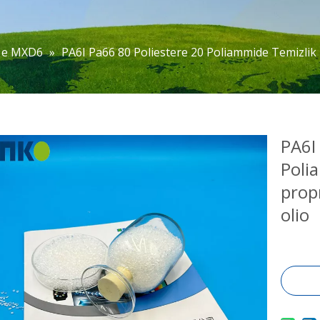
 e MXD6
»
PA6I Pa66 80 Poliestere 20 Poliammide Temizlik B
PA6I
Poli
propr
olio