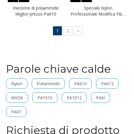
Iniezione di poliammide
Speciale Nylon
Miglior prezzo Pa610
Professionale Modifica Fibra
di Vetro Miglior Prezzo
PA6/10
1
2
»
Parole chiave calde
Nylon
Poliammide
PA610
PA612
MXD6
PA1010
PA1012
PA6I
PA6T
Richiesta di prodotto