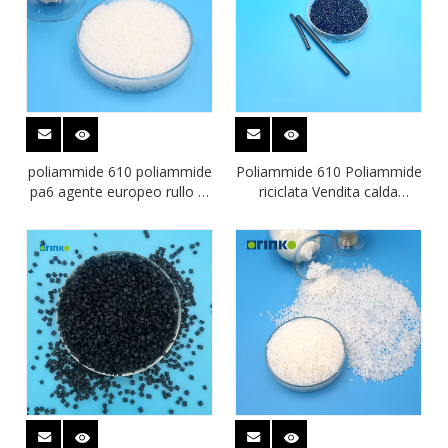
poliammide 610 poliammide
Poliammide 610 Poliammide
pa6 agente europeo rullo di
riciclata Vendita calda
vernice in poliammide ad
all'ingrosso Tubo in
assorbimento d'acqua
poliammide con buona
inferiore
resistenza all'usura