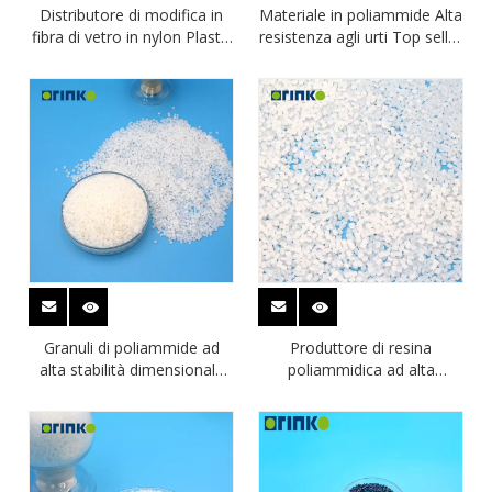
Distributore di modifica in
Materiale in poliammide Alta
fibra di vetro in nylon Plastik
resistenza agli urti Top seller
poliammide 610
Poliammide 610
Granuli di poliammide ad
Produttore di resina
alta stabilità dimensionale
poliammidica ad alta
Campione libero di
resistenza Poliammide 6/10
poliammide 610
per rivestimenti superficiali di
corde