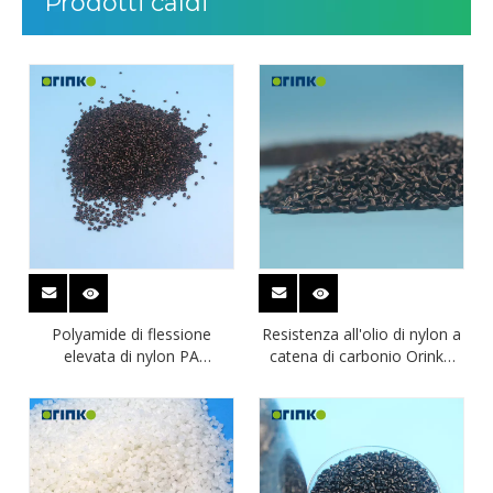
Prodotti caldi
Polyamide di flessione
Resistenza all'olio di nylon a
elevata di nylon PA
catena di carbonio Orinko
modificata 610 granuli
Long PA610 per tubo del
freno ad aria