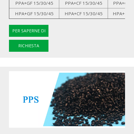
PPA+GF 15/30/45
PPA+CF 15/30/45
PPA+GK 1
HPA+GF 15/30/45
HPA+CF 15/30/45
HPA+GK 1
PER SAPERNE DI
PIÙ
RICHIESTA