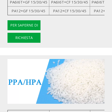
PA6I6T+GF 15/30/45
PA6I6T+CF 15/30/45
PA6I6T+GK
PA12+GF 15/30/45
PA12+CF 15/30/45
PA12+GK1
PER SAPERNE DI
PIÙ
RICHIESTA