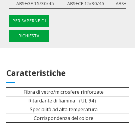
ABS+GF 15/30/45
ABS+CF 15/30/45
ABS+GK 
PER SAPERNE DI
PIÙ
RICHIESTA
Caratteristiche
Fibra di vetro/microsfere rinforzate
Ritardante di fiamma （UL 94）
Specialità ad alta temperatura
Corrispondenza del colore