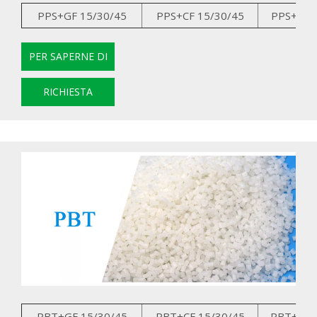
PPS+GF 15/30/45
PPS+CF 15/30/45
PPS+GK 
PER SAPERNE DI
PIÙ
RICHIESTA
PBT+GF 15/30/45
PBT+CF 15/30/45
PBT+GK 