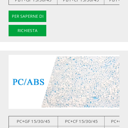
PER SAPERNE DI
PIÙ
RICHIESTA
PC+GF 15/30/45
PC+CF 15/30/45
PC+GK 1