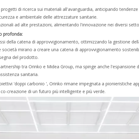
getti di ricerca sui materiali all'avanguardia, anticipando tendenze 
icurezza e ambientale delle attrezzature sanitarie.
ionali ad alte prestazioni, alimentando l'innovazione nei diversi settor
o profonda:
i della catena di approvvigionamento, ottimizzando la gestione della qua
ue società mirano a creare una catena di approvvigionamento sostenibile
segna del prodotto.
rtnership tra Orinko e Midea Group, ma spinge anche l'espansione di Or
ssistenza sanitaria.
biettivi 'doppi carbonio ', Orinko rimane impegnata a pionieristiche app
 co-creazione di un futuro più intelligente e più verde.