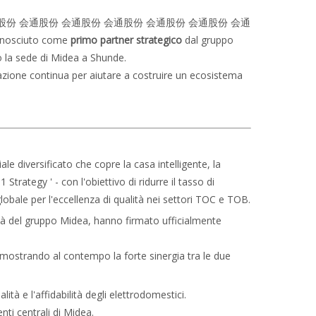
通股份 会通股份 会通股份 会通股份 会通股份 会通股份 会通
sciuto come
primo partner strategico
dal gruppo
o la sede di Midea a Shunde.
vazione continua per aiutare a costruire un ecosistema
e diversificato che copre la casa intelligente, la
Strategy ' - con l'obiettivo di ridurre il tasso di
obale per l'eccellenza di qualità nei settori TOC e TOB.
lità del gruppo Midea, hanno firmato ufficialmente
dimostrando al contempo la forte sinergia tra le due
ità e l'affidabilità degli elettrodomestici.
ti centrali di Midea.