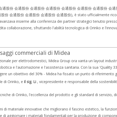
股份 会通股份 会通股份 会通股份 会通股份 会通股份 会通股份 会通股份 会
 会通股份 会通股份 会通股份), è stato ufficialmente ricono
avanzava insieme alla conferenza dei partner strategici tenutisi press
ta collaborazione, sfruttando l'abilità tecnologica di Orinko e l'inno
aesaggi commerciali di Midea
onale per elettrodomestici, Midea Group ora vanta un layout industrial
obotica e l'automazione e l'assistenza sanitaria. Con la sua 'Quality 331 
gere un obiettivo del 30% - Midea ha fissato un punto di riferimento gl
le di Orinko, e
il sig. Li
, vicepresidente e responsabile della sostenibi
niche di Orinko, l'eccellenza del prodotto e gli standard di servizio, 
 di materiale innovative che migliorano il fascino estetico, la funzional
te di aggiornare i materiali fondamentali per la produzione di componen