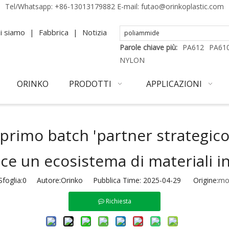
Tel/Whatsapp:
+86-13013179882
E-mail:
futao@orinkoplastic.com
i siamo
|
Fabbrica
|
Notizia
Parole chiave più:
PA612
PA61
NYLON
ORINKO
PRODOTTI
APPLICAZIONI
rimo batch 'partner strategico
ce un ecosistema di materiali i
foglia:
0
Autore:Orinko Pubblica Time: 2025-04-29 Origine:
mo
Richiesta