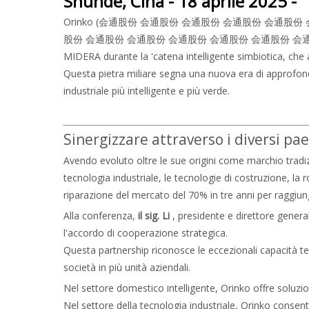
Shunde, Cina - 18 aprile 2025 -
Orinko (会通股份 会通股份 会通股份 会通股份 会通
股份 会通股份 会通股份 会通股份 会通股份 会通股份 会通股份 会通股份
MIDERA durante la 'catena intelligente simbiotica, che 
Questa pietra miliare segna una nuova era di approfondi
industriale più intelligente e più verde.
Sinergizzare attraverso i diversi p
Avendo evoluto oltre le sue origini come marchio tradizi
tecnologia industriale, le tecnologie di costruzione, la r
riparazione del mercato del 70% in tre anni per raggiun
Alla conferenza,
il sig. Li
, presidente e direttore genera
l'accordo di cooperazione strategica.
Questa partnership riconosce le eccezionali capacità tec
società in più unità aziendali.
Nel settore domestico intelligente, Orinko offre soluzioni
Nel settore della tecnologia industriale, Orinko consen