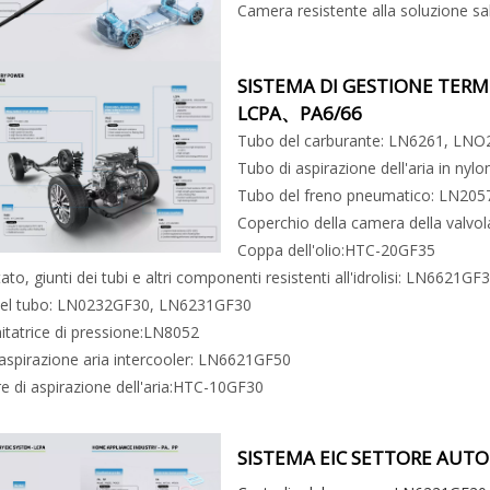
Camera resistente alla soluzione s
SISTEMA DI GESTIONE TERM
LCPA、PA6/66
Tubo del carburante: LN6261, LNO
Tubo di aspirazione dell'aria in ny
Tubo del freno pneumatico: LN205
Coperchio della camera della valv
Coppa dell'olio:HTC-20GF35
to, giunti dei tubi e altri componenti resistenti all'idrolisi: LN6621GF
del tubo: LN0232GF30, LN6231GF30
itatrice di pressione:LN8052
aspirazione aria intercooler: LN6621GF50
re di aspirazione dell'aria:HTC-10GF30
SISTEMA EIC SETTORE AUTO