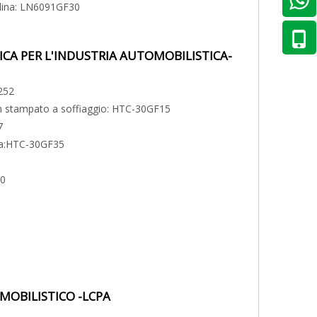
alina: LN6091GF30
ICA PER L'INDUSTRIA AUTOMOBILISTICA-
252
lon stampato a soffiaggio: HTC-30GF15
7
ola:HTC-30GF35
30
MOBILISTICO -LCPA