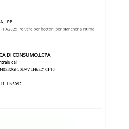
PA、PP
3, PA2025 Polvere per bottoni per biancheria intima:
ICA DI CONSUMO.LCPA
trale del
:LN0232GF50UAV:LN6221CF10
6211, LN6092