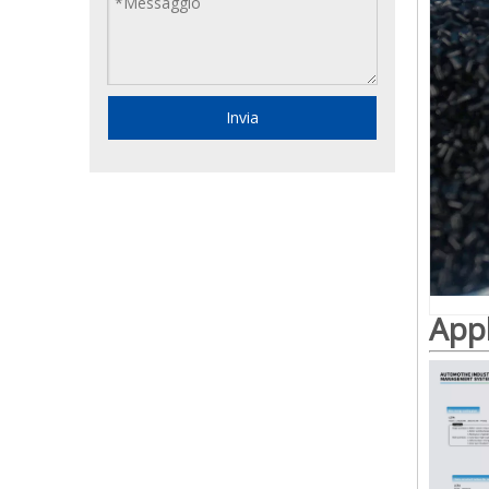
Invia
App