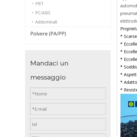
PBT
automobi
PC/ABS
pneumati
elettrod
Addominali
Propriet
Polvere (PA/PP)
* Scarse
* Eccell
* Eccelle
* Eccelle
Mandaci un
* Soddi
* Aspett
messaggio
* Adatto
* Resist