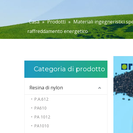
Casa
»
Prodotti
»
Materiali ingegneristici spe
raffreddamento energetico
Categoria di prodotto
Resina di nylon
P.A.612
PA610
PA 1012
PA1010