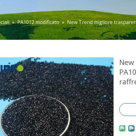
ciali
»
PA1012 modificato
»
New Trend migliore trasparen
New 
PA10
raff