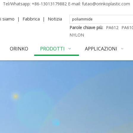
Tel/Whatsapp:
+86-13013179882
E-mail:
futao@orinkoplastic.com
i siamo
|
Fabbrica
|
Notizia
Parole chiave più:
PA612
PA61
NYLON
ORINKO
PRODOTTI
APPLICAZIONI