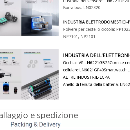
Custodia del sensore: LN6221GF20
Barra bus: LN02320
INDUSTRIA ELETTRODOMESTICI-
Polvere per cestello ciotola: PP102
NP7101, NP2101
INDUSTRIA DELL'ELETTRON
Occhiali VR:LN6221GB25Cornice cen
cellulare:LN6021GF40Smartwatch
ALTRE INDUSTRIE-LCPA
Anello di tenuta della batteria: LN
llaggio e spedizione