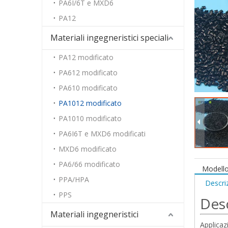
PA6I/6T e MXD6
PA12
Materiali ingegneristici speciali
PA12 modificato
PA612 modificato
PA610 modificato
PA1012 modificato
PA1010 modificato
PA6I6T e MXD6 modificati
MXD6 modificato
PA6/66 modificato
Modello
PPA/HPA
Descri
PPS
Desc
Materiali ingegneristici
Applicaz