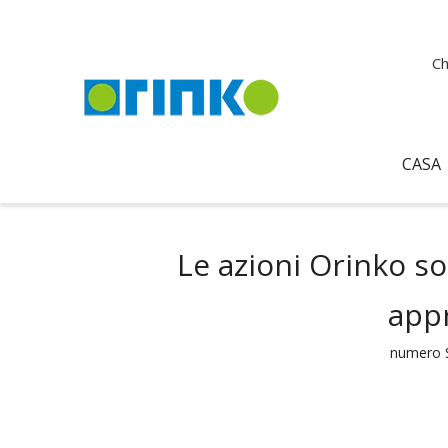
Ch
CASA
Le azioni Orinko so
app
numero S