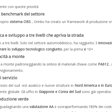
mente con queste priorità:
e benchmark del settore
roprio
sistema OBS
, Orinko ha creato un framework di produzione snel
 e sviluppo a tre livelli che apriva la strada
o a tre livelli. Solo nel settore automobilistico, ha raggiunto 3
innovazi
erare lo sviluppo tecnologico congiunto.
per la prima
e
10+ .
acità a monte
 a monte padroneggiando la sintesi di materiali chiave come
PA612
,
ovvigionamento.
i servizio
rvizio del sud -est asiatico e nuove strutture in
Nord America e in Eur
e globale. Gli uffici in
Giappone e Corea del Sud
sono già operativi.
produzione verde
 guadagnando una
valutazione AA
e sovraperformando l'80% dei coe