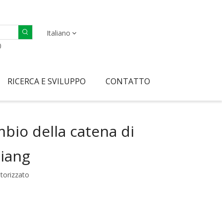
Italiano
0
RICERCA E SVILUPPO
CONTATTO
mbio della catena di
iang
torizzato