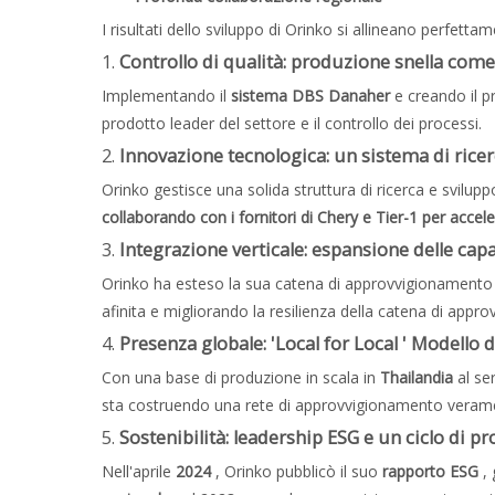
I risultati dello sviluppo di Orinko si allineano perfetta
1.
Controllo di qualità: produzione snella com
Implementando il
sistema DBS Danaher
e creando il p
prodotto leader del settore e il controllo dei processi.
2.
Innovazione tecnologica: un sistema di ricerca
Orinko gestisce una solida struttura di ricerca e svilupp
collaborando con i fornitori di Chery e Tier-1 per accel
3.
Integrazione verticale: espansione delle cap
Orinko ha esteso la sua catena di approvvigionamento
afinita e migliorando la resilienza della catena di appr
4.
Presenza globale: 'Local for Local ' Modello d
Con una base di produzione in scala in
Thailandia
al se
sta costruendo una rete di approvvigionamento verament
5.
Sostenibilità: leadership ESG e un ciclo di 
Nell'aprile
2024
, Orinko pubblicò il suo
rapporto ESG
,