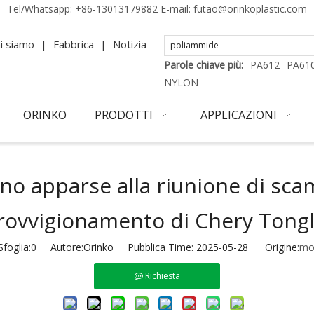
Tel/Whatsapp:
+86-13013179882
E-mail:
futao@orinkoplastic.com
i siamo
|
Fabbrica
|
Notizia
Parole chiave più:
PA612
PA61
NYLON
ORINKO
PRODOTTI
APPLICAZIONI
no apparse alla riunione di sca
rovvigionamento di Chery Tongl
foglia:
0
Autore:Orinko Pubblica Time: 2025-05-28 Origine:
mo
Richiesta