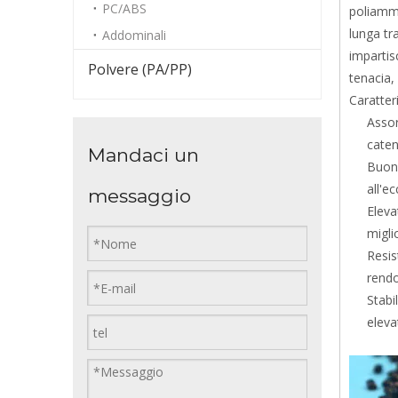
PC/ABS
poliammi
lunga tr
Addominali
impartis
Polvere (PA/PP)
tenacia,
Caratter
Assor
caten
Mandaci un
Buona
all'e
messaggio
Eleva
migli
Resis
rendo
Stabi
eleva