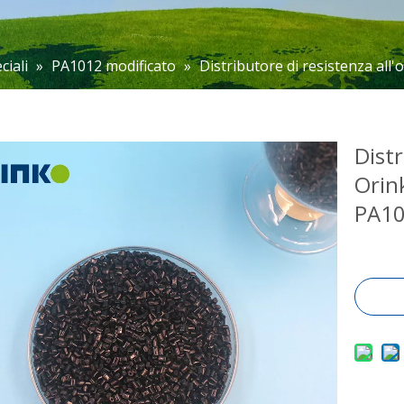
ciali
»
PA1012 modificato
»
Distributore di resistenza a
Distr
Orin
PA1