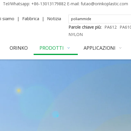
Tel/Whatsapp:
+86-13013179882
E-mail:
futao@orinkoplastic.com
i siamo
|
Fabbrica
|
Notizia
Parole chiave più:
PA612
PA61
NYLON
ORINKO
PRODOTTI
APPLICAZIONI