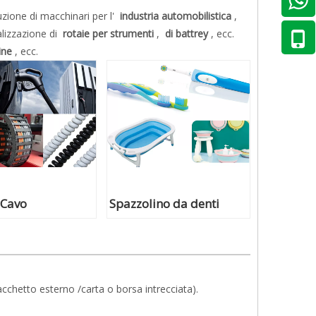
zione di macchinari per l'
industria automobilistica
,
ealizzazione di
rotaie per strumenti
,
di battrey
, ecc.
ine
, ecc.
Cavo
Spazzolino da denti
acchetto esterno /carta o borsa intrecciata).