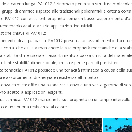
de a catena lunga. PA1012 è rinomata per la sua struttura molecolare
a gruppi di ammide rispetto alle tradizionali poliammidi a catena cort
ce PA1012 con eccellenti proprietà come un basso assorbimento d'acq
 rendendolo adatto a varie applicazioni industriali.
istiche chiave di PA1012:
bimento di acqua bassa: PA1012 presenta un assorbimento d'acqua si
a corta, che aiuta a mantenere le sue proprietà meccaniche e la stabi
 stabilità dimensionale: l'assorbimento a bassa umidità del materiale 
ccellente stabilità dimensionale, cruciale per le parti di precisione.
ta tenacità: PA1012 possiede una tenacità intrinseca a causa della s
ore assorbimento di energia e resistenza all'impatto.
tenza chimica: offre una buona resistenza a una vasta gamma di sostanz
no adatto a applicazioni esigenti.
lità termica: PA1012 mantiene le sue proprietà su un ampio intervallo
to e una buona resistenza al calore.