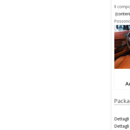
Il compo
(conteni
Possono
A
Packa
Dettagli
Dettagli