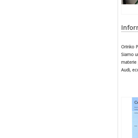
Infor
Orinko P
Siamo un
materie 
Audi, ecc