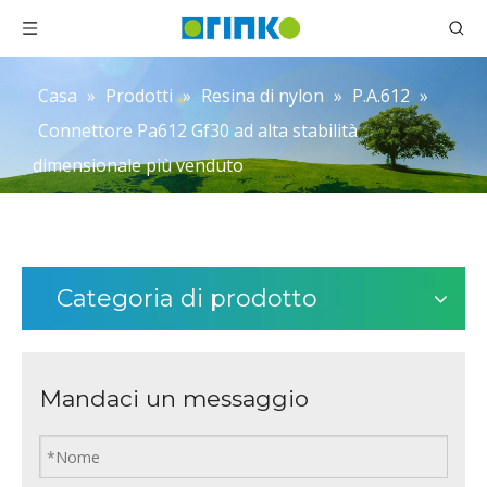
Casa
»
Prodotti
»
Resina di nylon
»
P.A.612
»
Connettore Pa612 Gf30 ad alta stabilità
dimensionale più venduto
Categoria di prodotto
Mandaci un messaggio