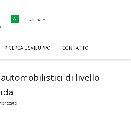
Italiano
0
RICERCA E SVILUPPO
CONTATTO
utomobilistici di livello
enda
torizzato