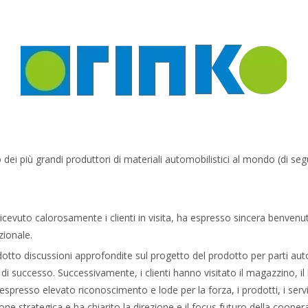
dei più grandi produttori di materiali automobilistici al mondo (di seg
icevuto calorosamente i clienti in visita, ha espresso sincera benvenuto 
zionale.
dotto discussioni approfondite sul progetto del prodotto per parti a
di successo. Successivamente, i clienti hanno visitato il magazzino, il
spresso elevato riconoscimento e lode per la forza, i prodotti, i servi
one strategica e ha chiarito la direzione e il focus futuro della cooper