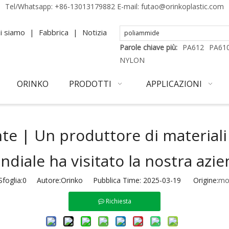
Tel/Whatsapp:
+86-13013179882
E-mail:
futao@orinkoplastic.com
i siamo
|
Fabbrica
|
Notizia
Parole chiave più:
PA612
PA61
NYLON
ORINKO
PRODOTTI
APPLICAZIONI
e | Un produttore di materiali a
diale ha visitato la nostra azi
foglia:
0
Autore:Orinko Pubblica Time: 2025-03-19 Origine:
mo
Richiesta