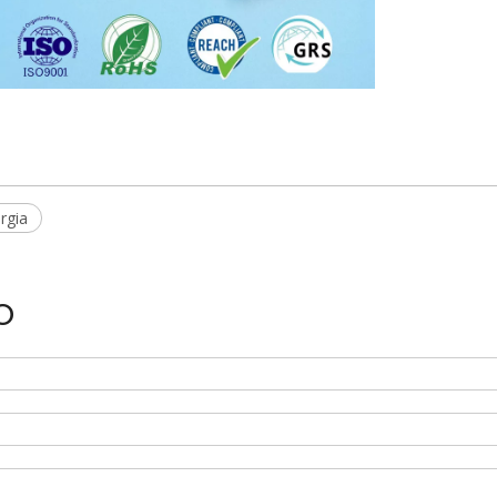
rgia
o