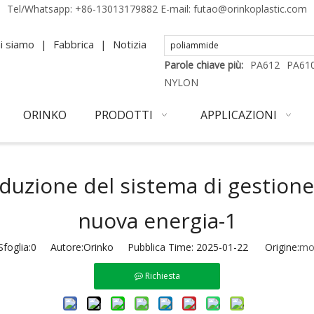
Tel/Whatsapp:
+86-13013179882
E-mail:
futao@orinkoplastic.com
i siamo
|
Fabbrica
|
Notizia
Parole chiave più:
PA612
PA61
NYLON
ORINKO
PRODOTTI
APPLICAZIONI
oduzione del sistema di gestione 
nuova energia-1
foglia:
0
Autore:Orinko Pubblica Time: 2025-01-22 Origine:
mo
Richiesta