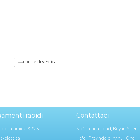
gamenti rapidi
Contattaci
i poliammide & & &
No.2 Luhua Road, Boyan Scienc
ia-plastica
Hefei, Provincia di Anhui, Cina