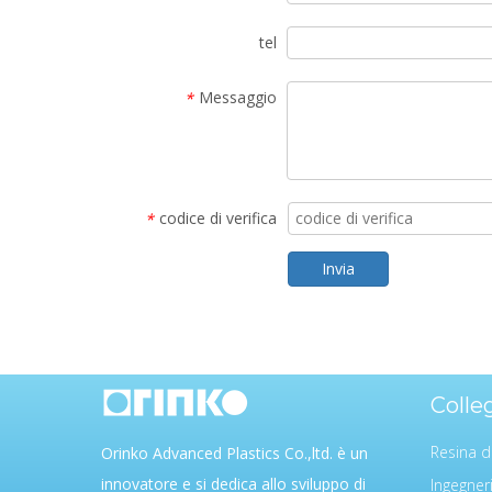
tel
Messaggio
*
codice di verifica
*
Invia
Colle
Resina d
Orinko Advanced Plastics Co.,ltd. è un
innovatore e si dedica allo sviluppo di
Ingegner