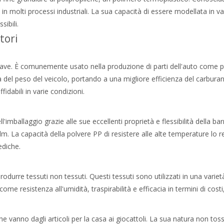
 in molti processi industriali. La sua capacità di essere modellata in v
sibili.
tori
ave. È comunemente usato nella produzione di parti dell'auto come par
 del peso del veicolo, portando a una migliore efficienza del carburante
idabili in varie condizioni.
'imballaggio grazie alle sue eccellenti proprietà e flessibilità della b
 film. La capacità della polvere PP di resistere alle alte temperature lo
ediche.
produrre tessuti non tessuti. Questi tessuti sono utilizzati in una variet
 come resistenza all'umidità, traspirabilità e efficacia in termini di cos
 vanno dagli articoli per la casa ai giocattoli. La sua natura non toss