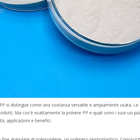
PP si distingue come una sostanza versatile e ampiamente usata. Le su
tti. Ma cos'è esattamente la polvere PP e quali sono i suoi usi più
, applicazioni e benefici.
a fine granulare di polipropilene, un polimero termoplastico. Conosciu