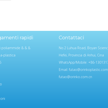
gamenti rapidi
Contattaci
i poliammide & & &
No.2 Luhua Road, Boyan Scienc
ia-plastica
Hefei, Provincia di Anhui, Cina
6
WhatsApp/Mobile: +86-130131
Email:
futao@orinkoplastic.com
futao@orinko.com.cn
mo
ioni