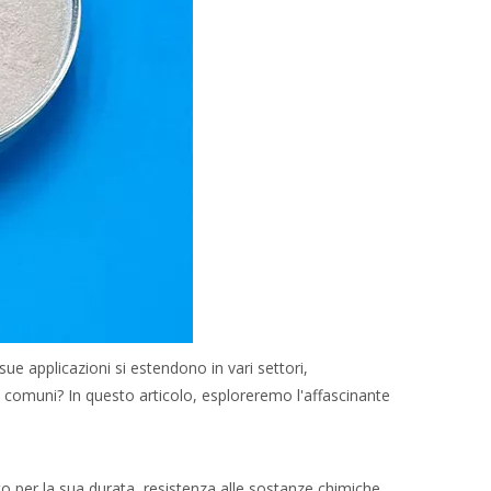
e applicazioni si estendono in vari settori,
 comuni? In questo articolo, esploreremo l'affascinante
to per la sua durata, resistenza alle sostanze chimiche