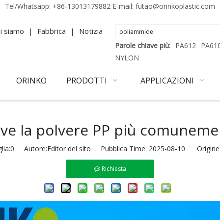
Tel/Whatsapp:
+86-13013179882
E-mail:
futao@orinkoplastic.com
i siamo
|
Fabbrica
|
Notizia
Parole chiave più:
PA612
PA61
NYLON
ORINKO
PRODOTTI
APPLICAZIONI
rve la polvere PP più comuneme
lia:
0
Autore:Editor del sito Pubblica Time: 2025-08-10 Origine
Richiesta