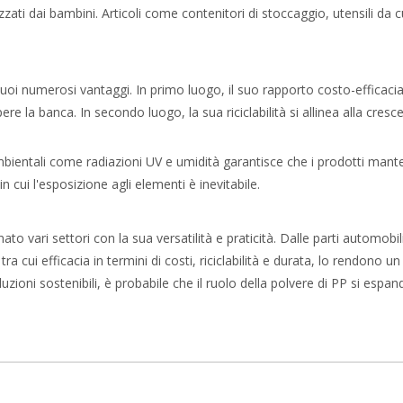
izzati dai bambini. Articoli come contenitori di stoccaggio, utensili d
suoi numerosi vantaggi. In primo luogo, il suo rapporto costo-efficaci
re la banca. In secondo luogo, la sua riciclabilità si allinea alla cres
 ambientali come radiazioni UV e umidità garantisce che i prodotti man
 cui l'esposizione agli elementi è inevitabile.
 vari settori con la sua versatilità e praticità. Dalle parti automobilis
 tra cui efficacia in termini di costi, riciclabilità e durata, lo rendon
luzioni sostenibili, è probabile che il ruolo della polvere di PP si es