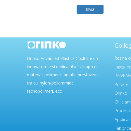
Invia
Colle
Resina d
Orinko Advanced Plastics Co.,ltd. è un
innovatore e si dedica allo sviluppo di
Ingegner
materiali polimerici ad alte prestazioni,
PA6/PA6
tra cui nylon/poliammide,
Polvere
tecnopolimeri, ecc.
Orinko
Chi sia
Prodotti
Applicaz
Fabbrica