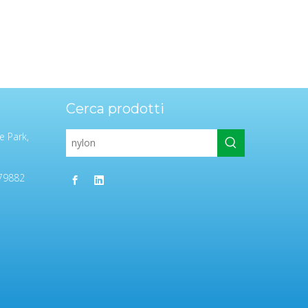
Cerca prodotti
e Park,
79882